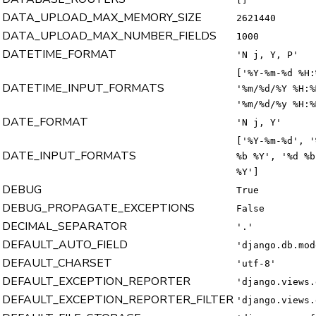
DATA_UPLOAD_MAX_MEMORY_SIZE
2621440
DATA_UPLOAD_MAX_NUMBER_FIELDS
1000
DATETIME_FORMAT
'N j, Y, P'
['%Y-%m-%d %H:
DATETIME_INPUT_FORMATS
'%m/%d/%Y %H:%
'%m/%d/%y %H:%
DATE_FORMAT
'N j, Y'
['%Y-%m-%d', '
DATE_INPUT_FORMATS
%b %Y', '%d %b
%Y']
DEBUG
True
DEBUG_PROPAGATE_EXCEPTIONS
False
DECIMAL_SEPARATOR
'.'
DEFAULT_AUTO_FIELD
'django.db.mod
DEFAULT_CHARSET
'utf-8'
DEFAULT_EXCEPTION_REPORTER
'django.views.
DEFAULT_EXCEPTION_REPORTER_FILTER
'django.views.