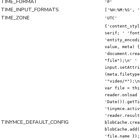
TIME_FORMAT
'P'
TIME_INPUT_FORMATS
['%H:%M:%S', '
TIME_ZONE
'UTC'
{'content_styl
serif; ' 'font
'entity_encodi
value, meta) {
'document.crea
"file");\n' ' 
input.setAttri
(meta.filetype
'"video/*");\n
var file = thi
reader.onload 
'Date()).getTi
'tinymce.activ
'reader.result
TINYMCE_DEFAULT_CONFIG
blobCache.crea
blobCache.add(
'file.name });