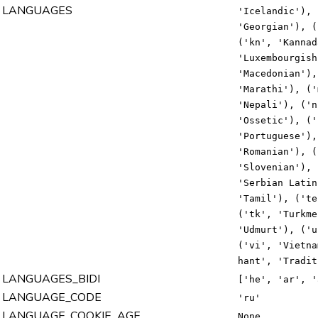
LANGUAGES
'Icelandic'), 
'Georgian'), (
('kn', 'Kannad
'Luxembourgish
'Macedonian'),
'Marathi'), ('
'Nepali'), ('n
'Ossetic'), ('
'Portuguese'),
'Romanian'), (
'Slovenian'), 
'Serbian Latin
'Tamil'), ('te
('tk', 'Turkme
'Udmurt'), ('u
('vi', 'Vietna
hant', 'Tradit
LANGUAGES_BIDI
['he', 'ar', '
LANGUAGE_CODE
'ru'
LANGUAGE_COOKIE_AGE
None