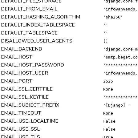
DEFAULT_FILE_STORAGE
'django.core.f
DEFAULT_FROM_EMAIL
'info@anvendo.
DEFAULT_HASHING_ALGORITHM
'sha256'
DEFAULT_INDEX_TABLESPACE
''
DEFAULT_TABLESPACE
''
DISALLOWED_USER_AGENTS
[]
EMAIL_BACKEND
'django.core.m
EMAIL_HOST
'smtp.beget.co
EMAIL_HOST_PASSWORD
'*************
EMAIL_HOST_USER
'info@anvendo.
EMAIL_PORT
2525
EMAIL_SSL_CERTFILE
None
EMAIL_SSL_KEYFILE
'*************
EMAIL_SUBJECT_PREFIX
'[Django] '
EMAIL_TIMEOUT
None
EMAIL_USE_LOCALTIME
False
EMAIL_USE_SSL
False
EMAIL_USE_TLS
True