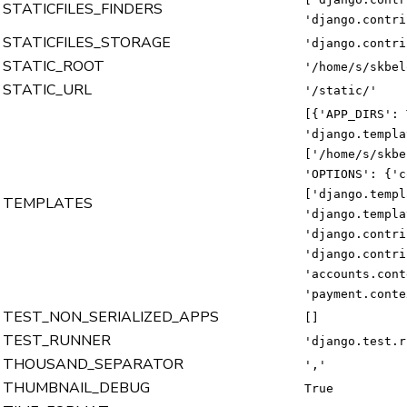
STATICFILES_FINDERS
'django.contri
STATICFILES_STORAGE
'django.contri
STATIC_ROOT
'/home/s/skbel
STATIC_URL
'/static/'
[{'APP_DIRS': 
'django.templa
['/home/s/skbe
'OPTIONS': {'c
['django.templ
TEMPLATES
'django.templa
'django.contri
'django.contri
'accounts.cont
'payment.conte
TEST_NON_SERIALIZED_APPS
[]
TEST_RUNNER
'django.test.r
THOUSAND_SEPARATOR
','
THUMBNAIL_DEBUG
True