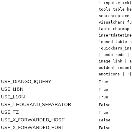
' input.click(
tools table he
searchreplace 
visualchars fu
table charmap 
insertdatetime
'noneditable h
'quickbars_ins
| undo redo | 
image link | a
outdent indent
emoticons | '}
USE_DJANGO_JQUERY
True
USE_I18N
True
USE_L10N
True
USE_THOUSAND_SEPARATOR
False
USE_TZ
True
USE_X_FORWARDED_HOST
False
USE_X_FORWARDED_PORT
False