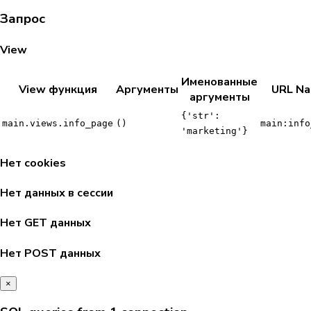
Запрос
View
Именованные
View функция
Аргументы
URL N
аргументы
{'str':
main.views.info_page
()
main:info
'marketing'}
Нет cookies
Нет данных в сессии
Нет GET данных
Нет POST данных
×