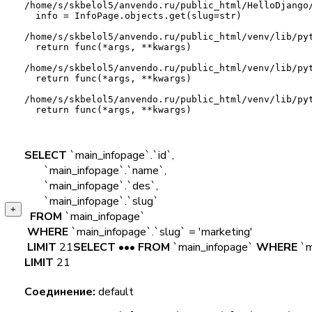
/home/s/skbelol5/anvendo.ru/public_html/HelloDjango
info = InfoPage.objects.get(slug=str)
/home/s/skbelol5/anvendo.ru/public_html/venv/lib/py
return func(*args, **kwargs)
/home/s/skbelol5/anvendo.ru/public_html/venv/lib/py
return func(*args, **kwargs)
/home/s/skbelol5/anvendo.ru/public_html/venv/lib/py
return func(*args, **kwargs)
SELECT
`main_infopage`.`id`,
`main_infopage`.`name`,
`main_infopage`.`des`,
`main_infopage`.`slug`
+
FROM
`main_infopage`
WHERE
`main_infopage`.`slug` = 'marketing'
LIMIT
21
SELECT
•••
FROM
`main_infopage`
WHERE
`m
LIMIT
21
Соединение:
default