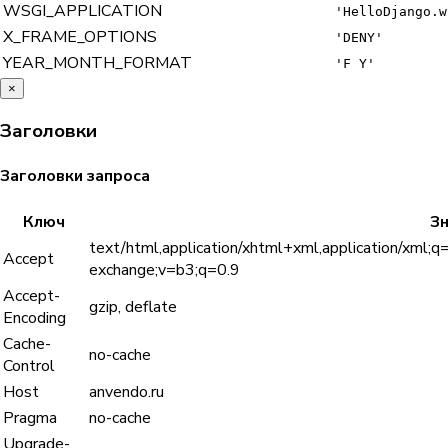
WSGI_APPLICATION
'HelloDjango.w
X_FRAME_OPTIONS
'DENY'
YEAR_MONTH_FORMAT
'F Y'
×
Заголовки
Заголовки запроса
Ключ
З
text/html,application/xhtml+xml,application/xml;q
Accept
exchange;v=b3;q=0.9
Accept-
gzip, deflate
Encoding
Cache-
no-cache
Control
Host
anvendo.ru
Pragma
no-cache
Upgrade-