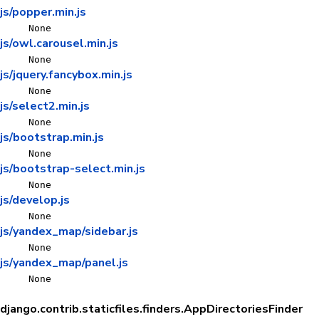
js/popper.min.js
None
js/owl.carousel.min.js
None
js/jquery.fancybox.min.js
None
js/select2.min.js
None
js/bootstrap.min.js
None
js/bootstrap-select.min.js
None
js/develop.js
None
js/yandex_map/sidebar.js
None
js/yandex_map/panel.js
None
django.contrib.staticfiles.finders.AppDirectoriesFinder