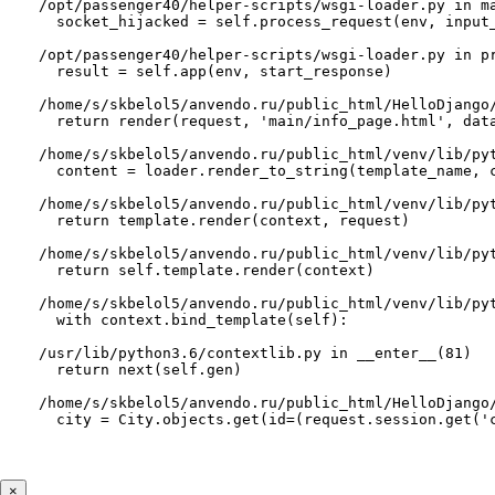
/opt/passenger40/helper-scripts/
wsgi-loader.py
 in 
m
socket_hijacked = self.process_request(env, input
/opt/passenger40/helper-scripts/
wsgi-loader.py
 in 
p
result = self.app(env, start_response)
/home/s/skbelol5/anvendo.ru/public_html/HelloDjango
return render(request, 'main/info_page.html', dat
/home/s/skbelol5/anvendo.ru/public_html/venv/lib/py
content = loader.render_to_string(template_name, 
/home/s/skbelol5/anvendo.ru/public_html/venv/lib/py
return template.render(context, request)
/home/s/skbelol5/anvendo.ru/public_html/venv/lib/py
return self.template.render(context)
/home/s/skbelol5/anvendo.ru/public_html/venv/lib/py
with context.bind_template(self):
/usr/lib/python3.6/
contextlib.py
 in 
__enter__
(
81
)

return next(self.gen)
/home/s/skbelol5/anvendo.ru/public_html/HelloDjango
city = City.objects.get(id=(request.session.get('
×