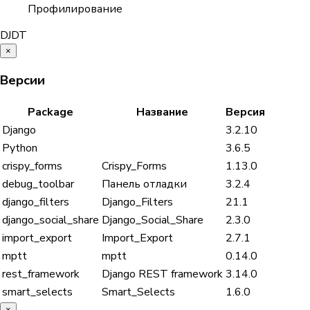
Профилирование
D
J
DT
×
Версии
Package
Название
Версия
Django
3.2.10
Python
3.6.5
crispy_forms
Crispy_Forms
1.13.0
debug_toolbar
Панель отладки
3.2.4
django_filters
Django_Filters
21.1
django_social_share
Django_Social_Share
2.3.0
import_export
Import_Export
2.7.1
mptt
mptt
0.14.0
rest_framework
Django REST framework
3.14.0
smart_selects
Smart_Selects
1.6.0
×