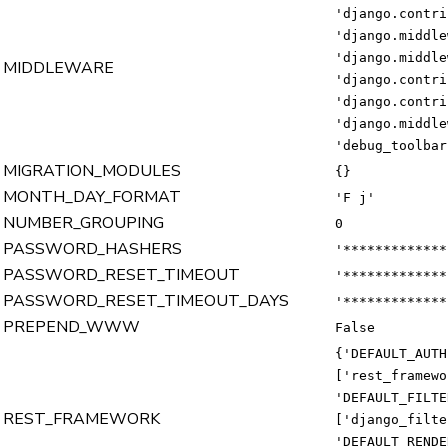
'django.contri
'django.middle
'django.middle
MIDDLEWARE
'django.contri
'django.contri
'django.middle
'debug_toolbar
MIGRATION_MODULES
{}
MONTH_DAY_FORMAT
'F j'
NUMBER_GROUPING
0
PASSWORD_HASHERS
'*************
PASSWORD_RESET_TIMEOUT
'*************
PASSWORD_RESET_TIMEOUT_DAYS
'*************
PREPEND_WWW
False
{'DEFAULT_AUTH
['rest_framewo
'DEFAULT_FILTE
REST_FRAMEWORK
['django_filte
'DEFAULT_RENDE