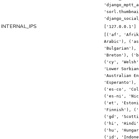
'django_mptt_a
'sorl.thumbnai
'django_social
INTERNAL_IPS
['127.0.0.1']
[('af', 'Afrik
Arabic'), ('as
'Bulgarian'), 
'Breton'), ('b
('cy', 'Welsh'
'Lower Sorbian
'Australian En
'Esperanto'), 
('es-co', 'Col
('es-ni', 'Nic
('et', 'Estoni
'Finnish'), ('
('gd', 'Scotti
('hi', 'Hindi'
('hu', 'Hungar
('id', 'Indone