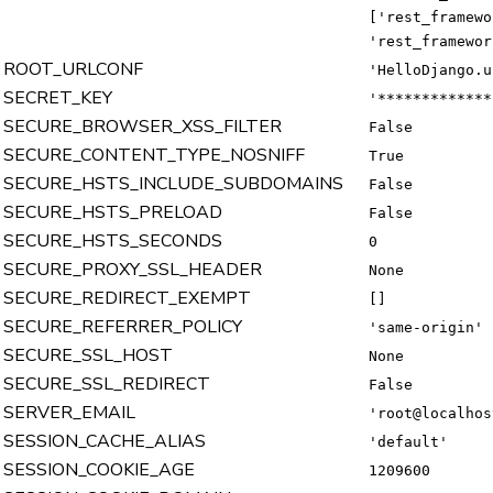
['rest_framewo
'rest_framewor
ROOT_URLCONF
'HelloDjango.u
SECRET_KEY
'*************
SECURE_BROWSER_XSS_FILTER
False
SECURE_CONTENT_TYPE_NOSNIFF
True
SECURE_HSTS_INCLUDE_SUBDOMAINS
False
SECURE_HSTS_PRELOAD
False
SECURE_HSTS_SECONDS
0
SECURE_PROXY_SSL_HEADER
None
SECURE_REDIRECT_EXEMPT
[]
SECURE_REFERRER_POLICY
'same-origin'
SECURE_SSL_HOST
None
SECURE_SSL_REDIRECT
False
SERVER_EMAIL
'root@localhos
SESSION_CACHE_ALIAS
'default'
SESSION_COOKIE_AGE
1209600