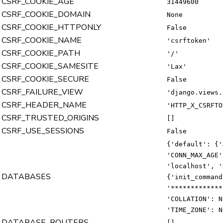
CSRF_COOKIE_AGE
31449600
CSRF_COOKIE_DOMAIN
None
CSRF_COOKIE_HTTPONLY
False
CSRF_COOKIE_NAME
'csrftoken'
CSRF_COOKIE_PATH
'/'
CSRF_COOKIE_SAMESITE
'Lax'
CSRF_COOKIE_SECURE
False
CSRF_FAILURE_VIEW
'django.views.
CSRF_HEADER_NAME
'HTTP_X_CSRFTO
CSRF_TRUSTED_ORIGINS
[]
CSRF_USE_SESSIONS
False
{'default': {'
'CONN_MAX_AGE'
'localhost', '
DATABASES
{'init_command
'*************
'COLLATION': N
'TIME_ZONE': N
DATABASE_ROUTERS
[]