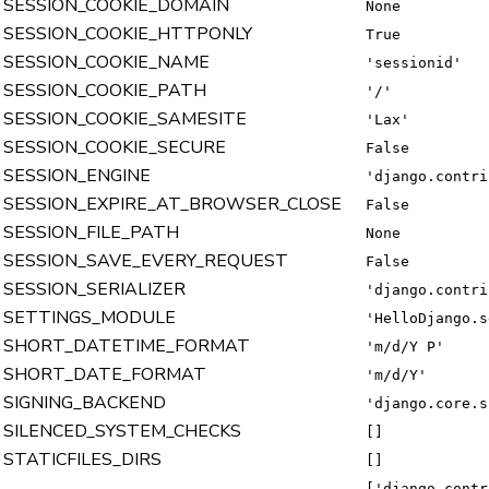
SESSION_COOKIE_DOMAIN
None
SESSION_COOKIE_HTTPONLY
True
SESSION_COOKIE_NAME
'sessionid'
SESSION_COOKIE_PATH
'/'
SESSION_COOKIE_SAMESITE
'Lax'
SESSION_COOKIE_SECURE
False
SESSION_ENGINE
'django.contri
SESSION_EXPIRE_AT_BROWSER_CLOSE
False
SESSION_FILE_PATH
None
SESSION_SAVE_EVERY_REQUEST
False
SESSION_SERIALIZER
'django.contri
SETTINGS_MODULE
'HelloDjango.s
SHORT_DATETIME_FORMAT
'm/d/Y P'
SHORT_DATE_FORMAT
'm/d/Y'
SIGNING_BACKEND
'django.core.s
SILENCED_SYSTEM_CHECKS
[]
STATICFILES_DIRS
[]
['django.contr