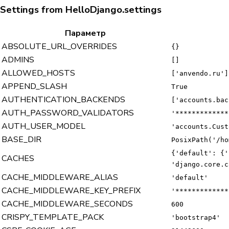
Settings from HelloDjango.settings
Параметр
ABSOLUTE_URL_OVERRIDES
{}
ADMINS
[]
ALLOWED_HOSTS
['anvendo.ru']
APPEND_SLASH
True
AUTHENTICATION_BACKENDS
['accounts.bac
AUTH_PASSWORD_VALIDATORS
'*************
AUTH_USER_MODEL
'accounts.Cust
BASE_DIR
PosixPath('/ho
{'default': {'
CACHES
'django.core.c
CACHE_MIDDLEWARE_ALIAS
'default'
CACHE_MIDDLEWARE_KEY_PREFIX
'*************
CACHE_MIDDLEWARE_SECONDS
600
CRISPY_TEMPLATE_PACK
'bootstrap4'