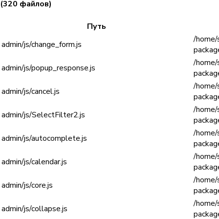
(320 файлов)
Путь
/home/s
admin/js/change_form.js
package
/home/s
admin/js/popup_response.js
package
/home/s
admin/js/cancel.js
package
/home/s
admin/js/SelectFilter2.js
package
/home/s
admin/js/autocomplete.js
package
/home/s
admin/js/calendar.js
package
/home/s
admin/js/core.js
package
/home/s
admin/js/collapse.js
package