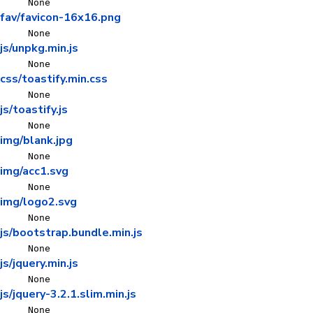
None
fav/favicon-16x16.png
None
js/unpkg.min.js
None
css/toastify.min.css
None
js/toastify.js
None
img/blank.jpg
None
img/acc1.svg
None
img/logo2.svg
None
js/bootstrap.bundle.min.js
None
js/jquery.min.js
None
js/jquery-3.2.1.slim.min.js
None