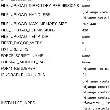
FILE_UPLOAD_DIRECTORY_PERMISSIONS
None
['django.core.
FILE_UPLOAD_HANDLERS
'django.core.f
FILE_UPLOAD_MAX_MEMORY_SIZE
2621440
FILE_UPLOAD_PERMISSIONS
420
FILE_UPLOAD_TEMP_DIR
None
FIRST_DAY_OF_WEEK
0
FIXTURE_DIRS
[]
FORCE_SCRIPT_NAME
None
FORMAT_MODULE_PATH
None
FORM_RENDERER
'django.forms.
IGNORABLE_404_URLS
[]
['django.contr
'django.contri
'django.contri
'django.contri
INSTALLED_APPS
'favorite', 'r
'smart_selects