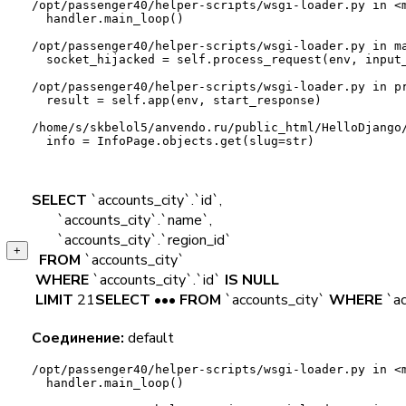
/opt/passenger40/helper-scripts/
wsgi-loader.py
 in 
<
handler.main_loop()
/opt/passenger40/helper-scripts/
wsgi-loader.py
 in 
m
socket_hijacked = self.process_request(env, input
/opt/passenger40/helper-scripts/
wsgi-loader.py
 in 
p
result = self.app(env, start_response)
/home/s/skbelol5/anvendo.ru/public_html/HelloDjango
info = InfoPage.objects.get(slug=str)
SELECT
`accounts_city`.`id`,
`accounts_city`.`name`,
`accounts_city`.`region_id`
+
FROM
`accounts_city`
WHERE
`accounts_city`.`id`
IS
NULL
LIMIT
21
SELECT
•••
FROM
`accounts_city`
WHERE
`ac
Соединение:
default
/opt/passenger40/helper-scripts/
wsgi-loader.py
 in 
<
handler.main_loop()