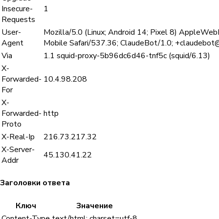
Insecure-
1
Requests
User-
Mozilla/5.0 (Linux; Android 14; Pixel 8) AppleWe
Agent
Mobile Safari/537.36; ClaudeBot/1.0; +claudebot
Via
1.1 squid-proxy-5b96dc6d46-tnf5c (squid/6.13)
X-
Forwarded-
10.4.98.208
For
X-
Forwarded-
http
Proto
X-Real-Ip
216.73.217.32
X-Server-
45.130.41.22
Addr
Заголовки ответа
Ключ
Значение
Content-Type
text/html; charset=utf-8