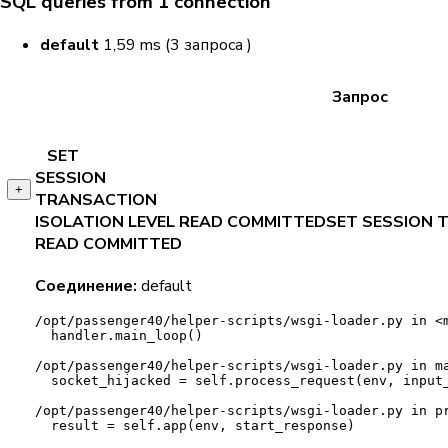
SQL queries from 1 connection
default
1,59 ms (3 запроса )
Запрос
SET
SESSION
+
TRANSACTION
ISOLATION
LEVEL
READ
COMMITTED
SET
SESSION
READ
COMMITTED
Соединение:
default
/opt/passenger40/helper-scripts/
wsgi-loader.py
 in 
<
handler.main_loop()
/opt/passenger40/helper-scripts/
wsgi-loader.py
 in 
m
socket_hijacked = self.process_request(env, input
/opt/passenger40/helper-scripts/
wsgi-loader.py
 in 
p
result = self.app(env, start_response)